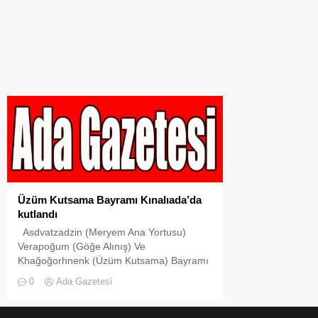
Üzüm Kutsama Bayramı Kınalıada’da
kutlandı
Asdvatzadzin (Meryem Ana Yortusu)
Verapoğum (Göğe Alınış) Ve
Khağoğorhnenk (Üzüm Kutsama) Bayramı
0
Ada Gazetesi
Asdvatzadzin=Verapoğum Üzüm Kutsanma
Bayramı Kınalıada Surp Krikor
Lusavoriç Ermeni Kilisesi’nde coşkuyla