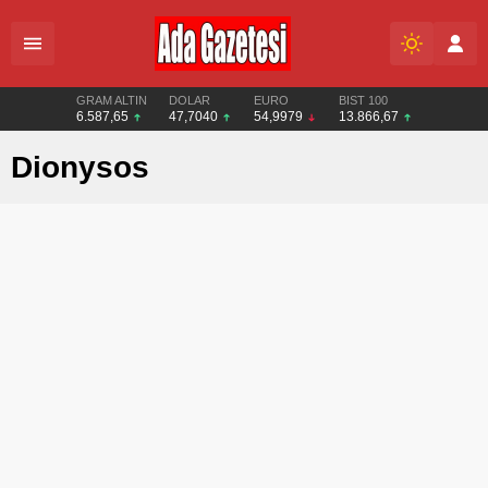
GRAM ALTIN
DOLAR
EURO
BIST 100
6.587,65
47,7040
54,9979
13.866,67
Dionysos