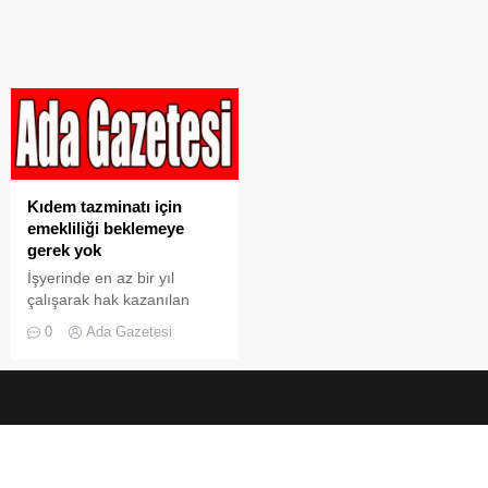
Kıdem tazminatı için
emekliliği beklemeye
gerek yok
İşyerinde en az bir yıl
çalışarak hak kazanılan
kıdem tazminatı, normal
0
Ada Gazetesi
koşullarda emeklilik, vefat,
işten çıkarılma, haklı
nedenle istifa ...