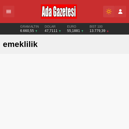
GRAM ALTIN
DOLAR
EURO
BIST 100
6.660,55
47,7111
55,1881
13.779,39
emeklilik