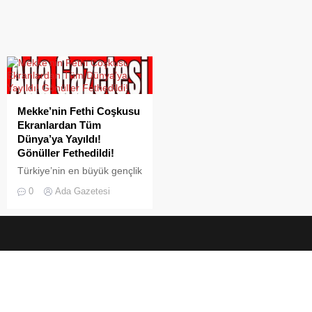
Mekke’nin Fethi Coşkusu
Ekranlardan Tüm
Dünya’ya Yayıldı!
Gönüller Fethedildi!
Türkiye’nin en büyük gençlik
hareketi olan Anadolu
0
Ada Gazetesi
Gençlik Derneği (AGD) –
Milli Gençlik Vakfı (MGV),
her yıl düzenlediği
Mekke’nin Fethi
programının 1390. Yıl
dönümünde, “Ya Rab!
Kahrın da hoş, lütfun da
hoş.” temasıyla, koronavirüs
pandemisi nedeniyle bu yıl