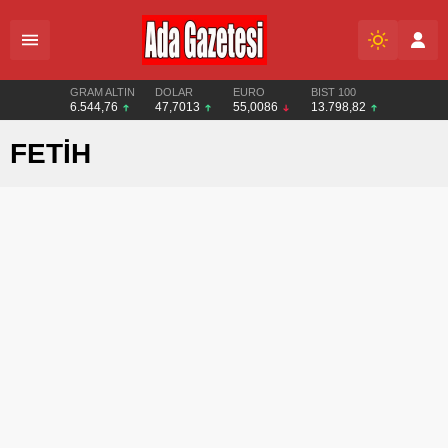
GRAM ALTIN
DOLAR
EURO
BIST 100
6.544,76
47,7013
55,0086
13.798,82
FETİH