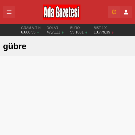
GRAM ALTIN
DOLAR
EURO
BIST 100
6.660,55
47,7111
55,1881
13.779,39
gübre