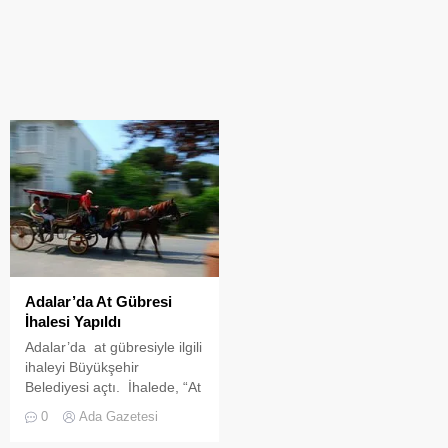
Adalar’da At Gübresi
İhalesi Yapıldı
Adalar’da at gübresiyle ilgili
ihaleyi Büyükşehir
Belediyesi açtı. İhalede, “At
gübresi ve idrarından nasıl
0
Ada Gazetesi
yararlanılır, biogaz üretilir
mi? Gübreler nasıl tasfiye