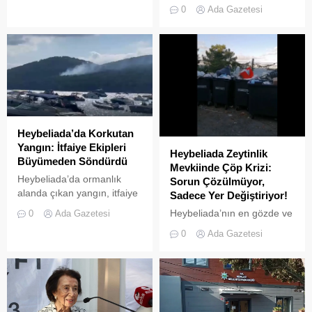
güvenliğini sağlamak ve
Heybeliada Ruhban Okulu,
0
Ada Gazetesi
haksız işgallerin önüne
TBMM gündemine taşındı
geçmek amacıyla geniş
çaplı bir denetim
operasyonu başlatıldı.
Heybeliada’da Korkutan
Yangın: İtfaiye Ekipleri
Heybeliada Zeytinlik
Büyümeden Söndürdü
Mevkiinde Çöp Krizi:
Heybeliada’da ormanlık
Sorun Çözülmüyor,
alanda çıkan yangın, itfaiye
Sadece Yer Değiştiriyor!
ekiplerinin hızlı müdahalesi
Heybeliada’nın en gözde ve
0
Ada Gazetesi
sayesinde büyümeden ve
manzarasıyla ünlü
0
Ada Gazetesi
olası bir faciaya
noktalarından biri olan
dönüşmeden söndürüldü.
Zeytinlik mevkii, son
günlerde adaya yakışmayan
görüntülere sahne oluyor