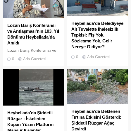
Heybeliada’da Belediyeye
Lozan Barış Konferansı
Ait Tuvalette İhalesizlik
ve Antlaşması’nın 103. Yıl
Tepkisi: Fiş Yok,
Dönümü Heybeliada’da
Sözleşme Yok, Gelir
Anıldı
Nereye Gidiyor?
Lozan Barış Konferansı ve
Adalar Belediyesi’ne ait,
Antlaşması’nın 103. yıl
0
Ada Gazetesi
0
Ada Gazetesi
Heybeliada İtfaiye
dönümü, Heybeliada İnönü
Amirliği’nin hemen
Evi Müzesi’nde düzenlenen
karşısında konumlanan
özel bir programla anıldı.
kamu tuvaletinde yaşanan
usulsüzlük iddiaları ada
sakinlerinin ve ziyaretçilerin
tepkisini çekiyor.
Heybeliada’da Beklenen
Heybeliada’da Şiddetli
Fırtına Etkisini Gösterdi:
Rüzgar : İskeleden
Şiddetli Rüzgar Ağaç
Kopan Yüzen Platform
Devirdi
Mahsur Kalanlar