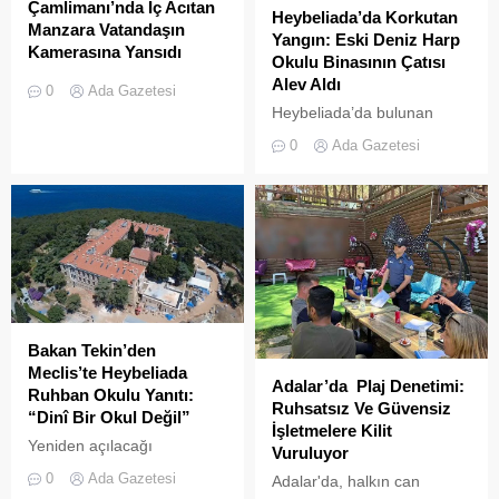
Çamlimanı’nda İç Acıtan
Heybeliada’da Korkutan
Manzara Vatandaşın
Yangın: Eski Deniz Harp
Kamerasına Yansıdı
Okulu Binasının Çatısı
Heybeliada’da yer alan
Alev Aldı
0
Ada Gazetesi
Çamlimanı Koyu,
Heybeliada’da bulunan
duyarsızlık ve hizmet
askeri okul binasının
0
Ada Gazetesi
eksikliğinin kurbanı oldu.
çatısında, tamirat
Doğal güzelliğiyle bilinen
çalışmaları sırasında yangın
koyun her köşesinin çöple
çıktı. Gökyüzünü kaplayan
dolduğu o anlar, bir
yoğun duman paniğe neden
vatandaşın kamerasına
olurken, itfaiye ekipleri
saniye saniye yansıdı.
yangına hızla müdahale etti.
Yeşille mavinin kucaklaştığı,
İstanbulluların nefes almak
için akın ettiği Heybeliada
Çamlimanı, bugünlerde
Bakan Tekin’den
eşsiz manzarasıyla değil,
Meclis’te Heybeliada
Adalar’da Plaj Denetimi:
çevre felaketini andıran
Ruhban Okulu Yanıtı:
Ruhsatsız Ve Güvensiz
kirliliğiyle gündemde. Bir
“Dinî Bir Okul Değil”
İşletmelere Kilit
vatandaş tarafından...
Yeniden açılacağı
Vuruluyor
iddialarıyla son dönemde
0
Ada Gazetesi
Adalar'da, halkın can
kamuoyunda sıkça tartışılan