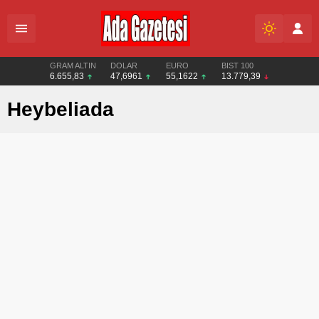
GRAM ALTIN
DOLAR
EURO
BIST 100
6.655,83
47,6961
55,1622
13.779,39
Heybeliada