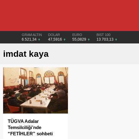
GRAM ALTIN
DOLAR
EURO
BIST 100
6.521,34
47,5916
55,0829
13.703,13
imdat kaya
TÜGVA Adalar
Temsilciliği’nde
“FETİHLER” sohbeti