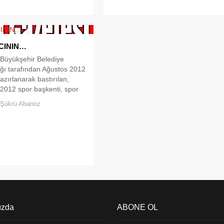
Aytaç,bu olumsuzlukları çözme
ww.ibb.gov.tr/sites/SaglikVeSosyalHizmetler/veteriner/Documents/51
konusunda önemli adımlar
atarken,bir de geçmiş dönemin
sorunlarıyla...
CININ…
 Büyükşehir Belediye
ğı tarafından Ağustos 2012
azırlanarak bastırılan,
 2012 spor başkenti, spor
 adlı kitapçıkta ilçemizle
Şükrü Abanoz
sis haberleri yalanlarına
. İlçeler bazında spor
, spor kulüpleri sayısal
ek tek ele alınmış. İlçemizde
n Kınalıada, Heybeliada
e-kamu), Büyükada Koca
adı işletme, Adalar
 Başkanlığı,...
ızda
ABONE OL