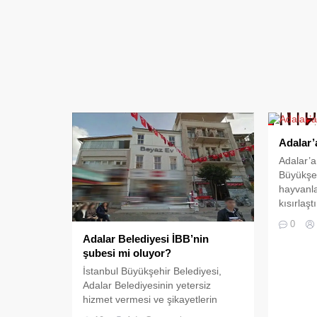
Adalar’
Adalar’a 
Büyükşeh
hayvanla
kısırlaşt
( Mobil k
0
Hayvanla
Adalar Belediyesi İBB’nin
aşılarını
şubesi mi oluyor?
araçları
İstanbul Büyükşehir Belediyesi,
soktu. B
Adalar Belediyesinin yetersiz
Kınalıad
hizmet vermesi ve şikayetlerin
Resmi Ga
artması üzerine Büyükada’da yer
kısırlaşt