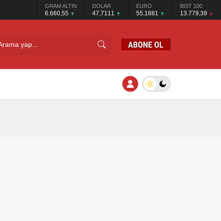
GRAM ALTIN
DOLAR
EURO
BIST 100
6.660,55
47,7111
55,1881
13.779,39