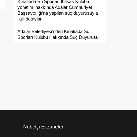
Kınalıada Su Sporları İhtisas Kulübü
99_hayvan_koruma_yonetmelik.doc
yönetimi hakkında Adalar Cumhuriyet
Başsavcılığı’na yapılan suç duyurusuyla
ilgili detaylar
Adalar Belediyesi’nden Kınalıada Su
Sporları Kulübü Hakkında Suç Duyurusu
Nöbetçi Eczaneler