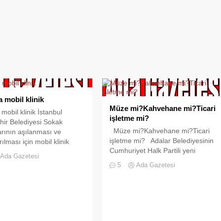
a mobil klinik
Müze mi?Kahvehane mi?Ticari
mobil klinik İstanbul
işletme mi?
ir Belediyesi Sokak
Müze mi?Kahvehane mi?Ticari
rının aşılanması ve
işletme mi? Adalar Belediyesinin
ırılması için mobil klinik
Cumhuriyet Halk Partili yeni
ısırlaştırma ünitesi :
Ada Gazetesi
başkanı Atilla Aytaç,Adalar’da
rın kısırlaştırma ve
5
Ada Gazetesi
amaçları dışında faaliyet gösteren
n yapıldığı seyyar
rant tüccarlarının üzerine kararlı bir
,) hizmetlerini devreye
şekilde gitmeye devam
u kapsamda Mobil klinik
ediyor.Borcu seksen milyon TL ye
a’da hizmete başladı.
yaklaşan,çalışanlarının maaşlarını
zete Tarihi: 12 bb) Mobil
ödeyemeyen bir belediye devralan
ırma ünitesi