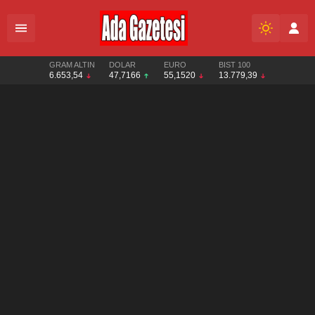
GRAM ALTIN
DOLAR
EURO
BIST 100
6.653,54
47,7166
55,1520
13.779,39