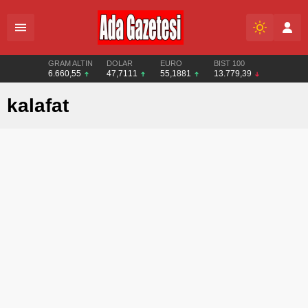
GRAM ALTIN
DOLAR
EURO
BIST 100
6.660,55
47,7111
55,1881
13.779,39
kalafat