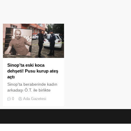
Sinop’ta eski koca
dehşeti! Pusu kurup ateş
açtı
Sinop'ta beraberinde kadın
arkadaşı Ö.T. ile birlikte
pazardan dönen Sinem G.,
0
Ada Gazetesi
eski kocası Fatih Kalafat'ın
(50) silahlı saldırısına
uğradı. Çevrede paniğe
neden olan olayda
kurşunun isabet ettiği Ö.T.