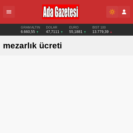
GRAM ALTIN
DOLAR
EURO
BIST 100
6.660,55
47,7111
55,1881
13.779,39
mezarlık ücreti