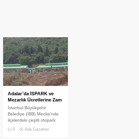
Adalar’da İSPARK ve
Mezarlık Ücretlerine Zam
İstanbul Büyükşehir
Belediye (İBB) Meclisi’nde
ilçelerdeki çeşitli otopark
ücretlerine zam teklifi
0
Ada Gazetesi
görüşüldü. Yapılan
oylamada, İSPARK otopark