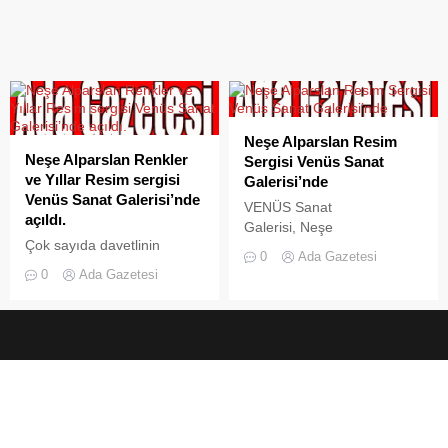
Neşe Alparslan Resim
Neşe Alparslan Renkler
Sergisi Venüs Sanat
ve Yıllar Resim sergisi
Galerisi’nde
Venüs Sanat Galerisi’nde
VENÜS Sanat
açıldı.
Galerisi, Neşe
Çok sayıda davetlinin
ALPARSLAN’nın resim
0
Ada Gazetesi
katıldığı serginin açılışında
sergisine ev sahipliği
0
Ada Gazetesi
sanat dünyasının tanınmış
yapıyor. 1 Şubat Cumartesi
isimleri de vardı. Açılışı 1
günü açılacak sergi, 12
Şubat Cumartesi günü
Şubat tarihine kadar ziyaret
yapılan sergi 12 Şubat
edilebilecek. Eskişehir
tarihine kadar ziyarete açık
doğumlu olan Neşe
olacaktır. Eskişehir doğumlu
Alparslan Gazi Üniversitesi
olan Neşe Alparslan Gazi
Eğitim Fakültesi İngilizce
Üniversitesi Eğitim Fakültesi
Bölümünü bitirdi. 22 yıl
İngilizce Bölümünü bitirdi.
öğretmen olarak çeşitli