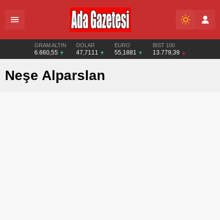
GRAM ALTIN
DOLAR
EURO
BIST 100
6.660,55
47,7111
55,1881
13.779,39
Neşe Alparslan