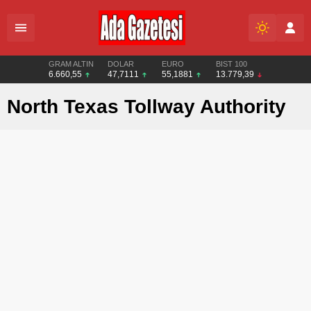
GRAM ALTIN
DOLAR
EURO
BIST 100
6.660,55
47,7111
55,1881
13.779,39
North Texas Tollway Authority