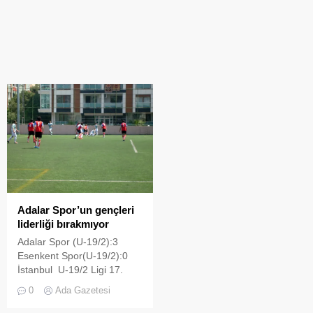
Adalar Spor’un gençleri
liderliği bırakmıyor
Adalar Spor (U-19/2):3
Esenkent Spor(U-19/2):0
İstanbul U-19/2 Ligi 17.
grubunda mücadele eden
0
Ada Gazetesi
Adalar Spor(U-19/2),
EsenkentSpor(U-19/2)’yi üç