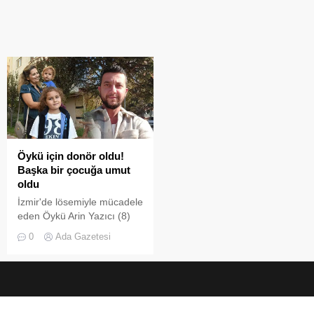
Öykü için donör oldu!
Başka bir çocuğa umut
oldu
İzmir'de lösemiyle mücadele
eden Öykü Arin Yazıcı (8)
adına düzenlenen 'Öykü
0
Ada Gazetesi
Arin'e Umut Ol'
kampanyasına destek veren
donörler, başka canlara
umut olmaya devam ediyor.