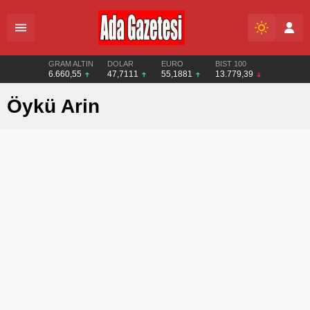
GRAM ALTIN
DOLAR
EURO
BIST 100
6.660,55
47,7111
55,1881
13.779,39
Öykü Arin