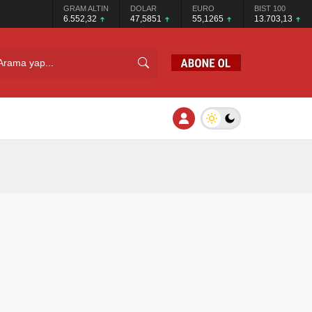
GRAM ALTIN
DOLAR
EURO
BIST 100
6.552,32
47,5851
55,1265
13.703,13