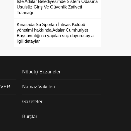
İşte Adalar Belediyesi’nde Sistem Odasına
Usulsüz Giriş Ve Güvenlik Zafiyeti
Tutanağı
Kınalıada Su Sporları İhtisas Kulübü
yönetimi hakkında Adalar Cumhuriyet
Başsavcılığı’na yapılan suç duyurusuyla
ilgili detaylar
Nöbetçi Eczaneler
 VER
Namaz Vakitleri
Gazeteler
Burçlar