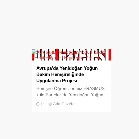
Avrupa’da Yenidoğan Yoğun
Bakım Hemşireliğinde
Uygulanma Projesi
Hemşire Öğrencilerimiz ERASMUS
+ ile Portekiz de Yenidoğan Yoğun
Bakım alanında staj yaptılar… AB
0
Ada Gazetesi
Eğitim ve Gençlik Programları
Merkezi Başkanlığı’nın altında yer
alan Erasmus+ Mesleki Eğitim
öğrenici Hareketliliği (Key Action 1,
KA1) 2016 Teklif Çağrısı
döneminde Okulumuz Özel