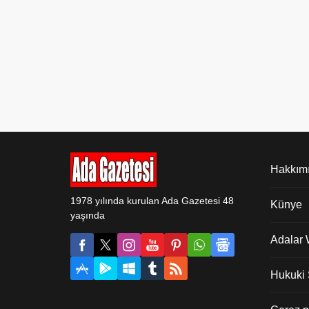
Eskişehir Yesevi Mesleki ve Teknik
Anadolu Lisesi, Özel Tamer
Mesleki ve Teknik...
Hakkım
1978 yılında kurulan Ada Gazetesi 48
Künye
yaşında
Adalar
Hukuki Ş