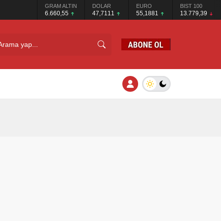
GRAM ALTIN
DOLAR
EURO
BIST 100
6.660,55
47,7111
55,1881
13.779,39