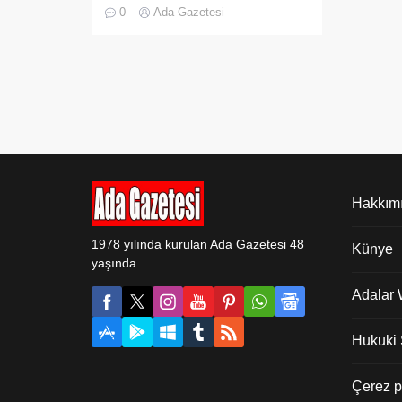
Prenstur’a ait motor iskelesi demir
0
Ada Gazetesi
parmaklıklarla yere sabit bir şekilse
monte edilerek genişletiliyor. Yakın
bir zamanda çevrilen yerin üstünün
de kapatılması bekleniyor.
Hatırlanacağı üzere, Büyükada
Halk Kütüphanesi’nde 02.02.2017
Perşembe günü Adalar İlçesi
Güvenlik Toplantısı gerçekleşmiş,
toplantıda dönemim belediye
başkanı Atilla Aytaç “Zaten
Adalar’da bütün iskeleler kaçak”...
Hakkım
1978 yılında kurulan Ada Gazetesi 48
Künye
yaşında
Adalar
Hukuki Ş
Çerez po