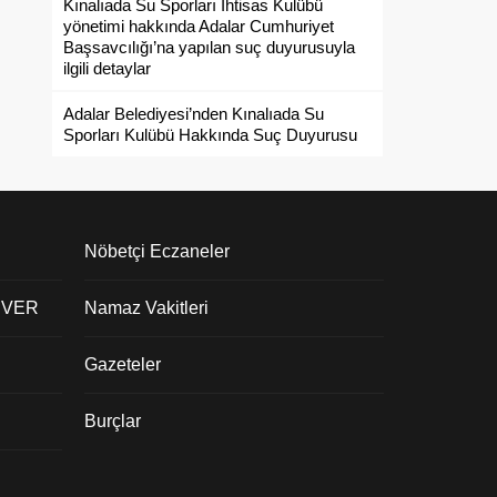
Kınalıada Su Sporları İhtisas Kulübü
yönetimi hakkında Adalar Cumhuriyet
Başsavcılığı’na yapılan suç duyurusuyla
ilgili detaylar
Adalar Belediyesi’nden Kınalıada Su
Sporları Kulübü Hakkında Suç Duyurusu
Nöbetçi Eczaneler
 VER
Namaz Vakitleri
Gazeteler
Burçlar