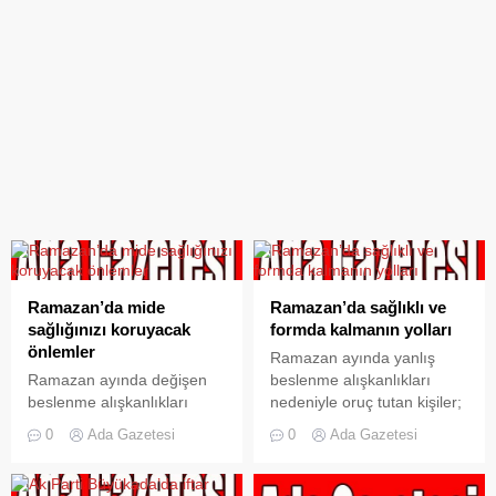
Ramazan’da mide
Ramazan’da sağlıklı ve
sağlığınızı koruyacak
formda kalmanın yolları
önlemler
Ramazan ayında yanlış
Ramazan ayında değişen
beslenme alışkanlıkları
beslenme alışkanlıkları
nedeniyle oruç tutan kişiler;
nedeniyle mide sağlığını
aşırı kilo artışı, tansiyon,
0
Ada Gazetesi
0
Ada Gazetesi
korumak önem kazanıyor.
ülser, reflü, gastrit ve
Sağlıklı ve dengeli
kabızlık çeşitli problemlerle
beslenmek, sindirim
karşı karşıya kalabiliyor.