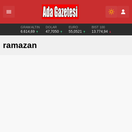
GRAM ALTIN
DOLAR
EURO
BIST 100
6.614,69
47,7050
55,0521
13.774,94
ramazan