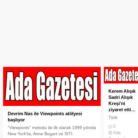
Kerem Alışık
Sadri Alışık
Kreşi’ni
ziyaret etti…
Devrim Nas ile Viewpoints atölyesi
Türk
başlıyor
Sineması’nın
0
“Viewponts” metodu ile ilk olarak 1999 yılında
duayen
Ada
New York’ta, Anne Bogart ve SITI
isimlerinden