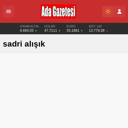
GRAM ALTIN
DOLAR
EURO
BIST 100
6.660,55
47,7111
55,1881
13.779,39
sadri alışık