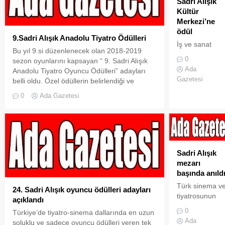
Sadri Alışık
yeniden…
Oyuncu
Kültür
Sadece
Ödülleri”
Merkezi’ne
düştüğümüz iç
adaylarının
ödül
içimiz acısa ve
heyecanlı
9.Sadri Alışık Anadolu Tiyatro Ödülleri
çok koştuğumu
bekleyişinde
İş ve sanat
Bu yıl 9.si düzenlenecek olan 2018-2019
için çarpsa
geri sayım
dünyasının ünl
0
sezon oyunlarını kapsayan “ 9. Sadri Alışık
kalbimiz… Çok
başladı… Özel
isimlerinin
Ada
Anadolu Tiyatro Oyuncu Ödülleri” adayları
paramız
ödüllerin
katılımıyla
Gazetesi
belli oldu. Özel ödüllerin belirlendiği ve
olsaydı...
belirlendiği ve
gerçekleşen
adayların jüri tarafından açıklandığı 9. Sadri
adayların jüri
modanın
0
Ada Gazetesi
Alışık Anadolu Tiyatro Oyuncu Ödülleri, Eylül
tarafından
en’lerinin ödül
ayında düzenlenecek törenle sahiplerini
açıklandığı 9.
aldığı Fashion
bulacak. Kerem Alışık,” “Değerli jürimizin
Sadri Alışık
Tv Moda
büyük bir titizlikle belirlediği tüm ödüle aday
Anadolu Tiyatr
Ödülleri’nde bu
olan...
Oyuncu Ödüller
yıl “Yılın En
Sadri Alışık
töreni, 23 Eylül
Moda
mezarı
Pazartesi
Oyunculuk
başında anıld
Ankara Yeni
Okulu” ödülü,
Mahalle
Sadri Alışık
Türk sinema v
24. Sadri Alışık oyuncu ödülleri adayları
Belediyesi
Kültür
tiyatrosunun
açıklandı
NAZIM HİKME
Merkezi’ne
büyük ustası
0
Türkiye’de tiyatro-sinema dallarında en uzun
KÜLTÜR
(SAKM) verild
Sadri Alışık
Ada
soluklu ve sadece oyuncu ödülleri veren tek
MERKEZİ...