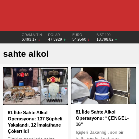
GRAM ALTIN
DOLAR
EURO
BIST 100
6.493,17
47,5929
54,9560
13.798,82
sahte alkol
81 İlde Sahte Alkol
81 İlde Sahte Alkol
Operasyonu: “ÇENGEL-
Operasyonu: 137 Şüpheli
16”
Yakalandı, 12 İmalathane
Çökertildi
İçişleri Bakanlığı, son bir
hafta içinde Jandarma
Türkiye genelinde sahte