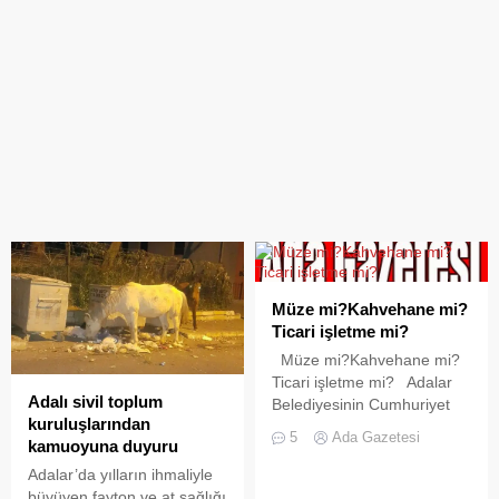
Müze mi?Kahvehane mi?
Ticari işletme mi?
Müze mi?Kahvehane mi?
Ticari işletme mi? Adalar
Adalı sivil toplum
Belediyesinin Cumhuriyet
kuruluşlarından
Halk Partili yeni başkanı
5
Ada Gazetesi
kamuoyuna duyuru
Atilla Aytaç,Adalar’da
amaçları dışında faaliyet
Adalar’da yılların ihmaliyle
gösteren rant tüccarlarının
büyüyen fayton ve at sağlığı