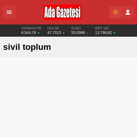
GRAM ALTIN
DOLAR
EURO
BIST 100
6.544,76
47,7013
55,0086
13.798,82
sivil toplum