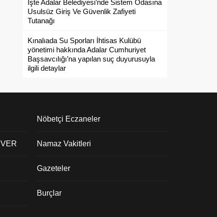
İşte Adalar Belediyesi’nde Sistem Odasına
Usulsüz Giriş Ve Güvenlik Zafiyeti
Tutanağı
Kınalıada Su Sporları İhtisas Kulübü
yönetimi hakkında Adalar Cumhuriyet
Başsavcılığı’na yapılan suç duyurusuyla
ilgili detaylar
Nöbetçi Eczaneler
 VER
Namaz Vakitleri
Gazeteler
Burçlar