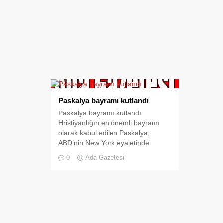
Paskalya bayramı kutlandı
Paskalya bayramı kutlandı
Hristiyanlığın en önemli bayramı
olarak kabul edilen Paskalya,
ABD’nin New York eyaletinde
kutlandı. NEW YORK Hristiyanlığın
0
Ada Gazetesi
en önemli bayramı olarak kabul
edilen Paskalya, ABD’nin New York
eyaletinde kutlandı. New York’un
Manhattan Adası’nda, Paskalya
dolayısıyla 5. Cadde’deki tarihi St.
Patrick Kilisesi’nde düzenlenen
ayinlerin ardından, kutlamalara