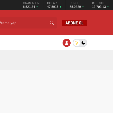
GRAM ALTIN
DOLAR
EURO
BIST 100
6.521,34
47,5916
55,0829
13.703,13