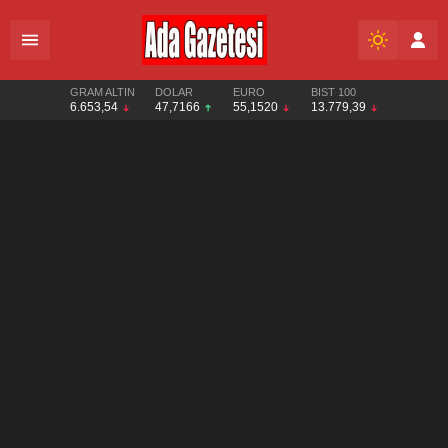
GRAM ALTIN
DOLAR
EURO
BIST 100
6.653,54
47,7166
55,1520
13.779,39