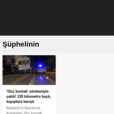
Şüphelinin
‘Düz kontak’ yöntemiyle
çaldı! 130 kilometre kaçtı,
kayıplara karıştı
Balıkesir'in Bandırma
ilçesinden 'düz kontak'