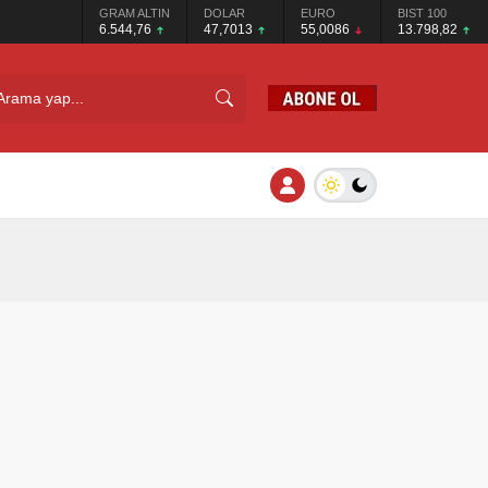
GRAM ALTIN
DOLAR
EURO
BIST 100
6.544,76
47,7013
55,0086
13.798,82