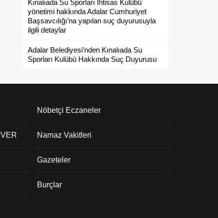
Kınalıada Su Sporları İhtisas Kulübü
yönetimi hakkında Adalar Cumhuriyet
Başsavcılığı’na yapılan suç duyurusuyla
ilgili detaylar
Adalar Belediyesi’nden Kınalıada Su
Sporları Kulübü Hakkında Suç Duyurusu
Nöbetçi Eczaneler
 VER
Namaz Vakitleri
Gazeteler
Burçlar