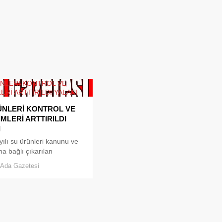
ÜNLERİ KONTROL VE
MLERİ ARTTIRILDI
I
ılı su ürünleri kanunu ve
a bağlı çıkarılan
ik, tebliğ bakanlık
Ada Gazetesi
arı doğrultusunda su
nin karaya çıkış
ında toptan ve parakende
lerinde, ayrıca nakil
larında tür, boy ve av
 yönünden yetkililerce