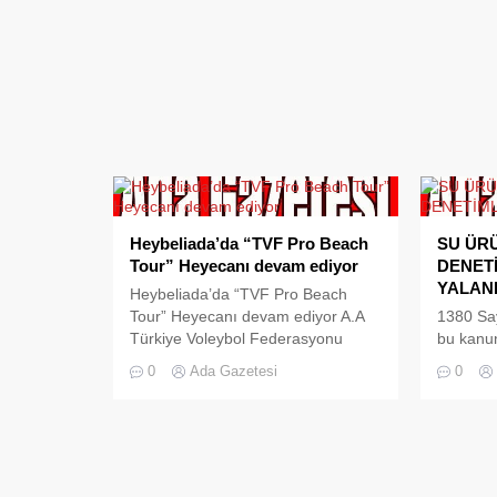
Heybeliada’da “TVF Pro Beach
SU ÜR
Tour” Heyecanı devam ediyor
DENETİ
YALAN
Heybeliada’da “TVF Pro Beach
Tour” Heyecanı devam ediyor A.A
1380 Say
Türkiye Voleybol Federasyonu
bu kanun
(TVF) tarafından düzenlenen TVF
yönetmel
0
Ada Gazetesi
0
Pro Beach Tour’un Heybeliada
talimatl
etabının ikinci gün maçları
ürünleri
tamamlandı. Ada Beach Club’ta
noktalar
ikinci gün ana tablo müsabakaları
satış yer
yapıldı. TVF Pro Beach Tour’un
güzergah
Heybeliada etabının son gününde,
araçları