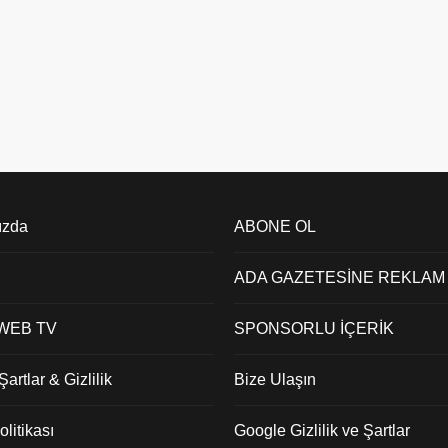
erin yapılması zorunluydu.
’un balık hali başta olmak
 ürünleri satılan her alanda
rda...
ızda
ABONE OL
ADA GAZETESİNE REKLAM
 WEB TV
SPONSORLU İÇERİK
artlar & Gizlilik
Bize Ulaşın
litikası
Google Gizlilik ve Şartlar