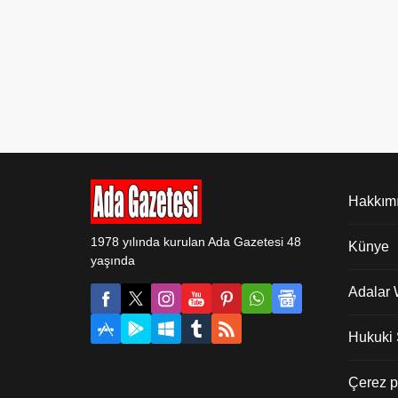
yarın sabah seansında yarı final
denetiml
maçları, öğleden...
Istanbul
üzere su
tezgahla
Hakkım
1978 yılında kurulan Ada Gazetesi 48
Künye
yaşında
Adalar
Hukuki Ş
Çerez po