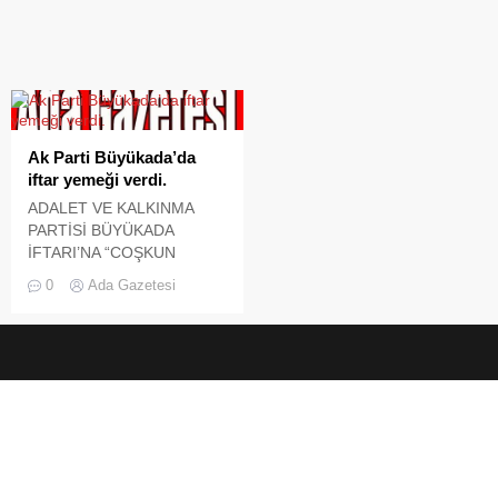
Ak Parti Büyükada’da
iftar yemeği verdi.
ADALET VE KALKINMA
PARTİSİ BÜYÜKADA
İFTARI’NA “COŞKUN
ÖZDEN DAMGASINI”
0
Ada Gazetesi
VURDU! Adalet ve
Kalkınma Partisi Adalar
İlçesi’nin Büyükada İftarı 19
Temmuz 2013 Cuma günü
Nizam Mahallesi, Atatürk
Meydanı’nda yoğun
katılımla gerçekleşti. Adalet
ve Kalkınma Partisi Adalar
İlçe Başkanı Erdoğan
YILMAZ, Yönetim Kurulu