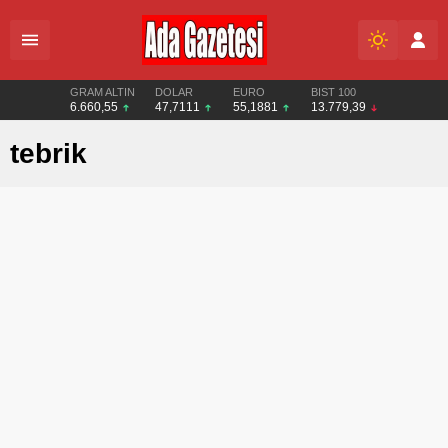
GRAM ALTIN
DOLAR
EURO
BIST 100
6.660,55
47,7111
55,1881
13.779,39
tebrik