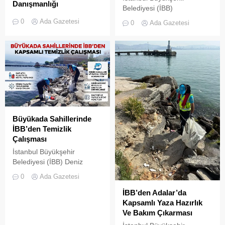
Danışmanlığı
Belediyesi (İBB)
İstanbul Büyükşehir
iştiraklerinden İSTAÇ,
0
Ada Gazetesi
0
Ada Gazetesi
Belediyesi (İBB), yaz
İstanbul’un tarihi ve turistik
sezonuyla birlikte kullanım
cazibe merkezlerinden biri
yoğunluğunun arttığı Adalar
olan Adalar’da yürüttüğü
genelinde çevre koruma ve
kent temizliği çalışmalarına
sosyal hizmet çalışmalarını
dair yeni bir video paylaştı.
aralıksız sürdürüyor.
Büyükada Sahillerinde
İBB’den Temizlik
Çalışması
İstanbul Büyükşehir
Belediyesi (İBB) Deniz
Hizmetleri Müdürlüğü’ne
0
Ada Gazetesi
bağlı Kıyı Temizlik ekipleri,
Büyükada sahil ve kıyı
İBB’den Adalar’da
şeridinde deniz ekosistemini
Kapsamlı Yaza Hazırlık
korumak amacıyla detaylı
Ve Bakım Çıkarması
bir temizlik çalışması