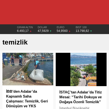
GRAM ALTIN
DOLAR
EURO
BIST 100
6.493,17
47,5929
54,9560
13.798,82
temizlik
İBB’den Adalar’da
İSTAÇ’tan Adalar’da Titiz
Kapsamlı Saha
Mesai: “Tarihi Dokuya ve
Çalışması: Temizlik, Geri
Doğaya Özenli Temizlik”
Dönüşüm ve YKS
İstanbul Büyükşehir