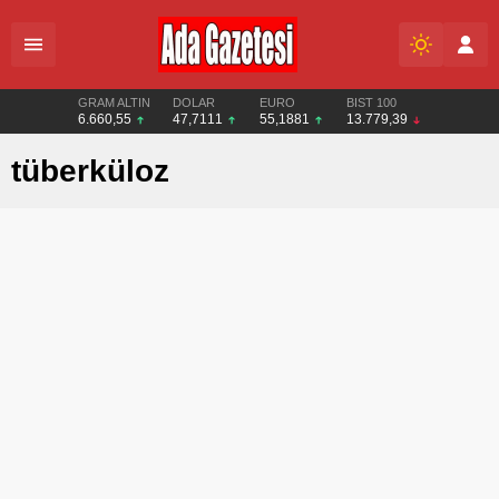
GRAM ALTIN
DOLAR
EURO
BIST 100
6.660,55
47,7111
55,1881
13.779,39
tüberküloz