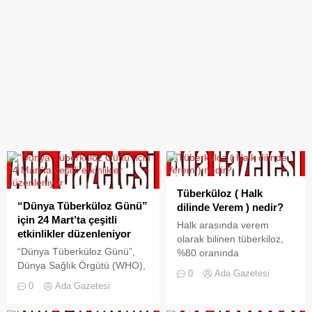
Tüberküloz ( Halk
“Dünya Tüberküloz Günü”
dilinde Verem ) nedir?
için 24 Mart’ta çeşitli
Halk arasında verem
etkinlikler düzenleniyor
olarak bilinen tüberkiloz,
“Dünya Tüberküloz Günü”,
%80 oranında
Dünya Sağlık Örgütü (WHO),
akciğerlerde olmak üzere
0
Ada Gazetesi
Robert Koch tarafından M.
bütün organlarda
0
Ada Gazetesi
tuberculosis basilinin
görülebilen ciddi ve
keşfedildiği gün olan 24 Mart
ölümcül bir enfeksiyon