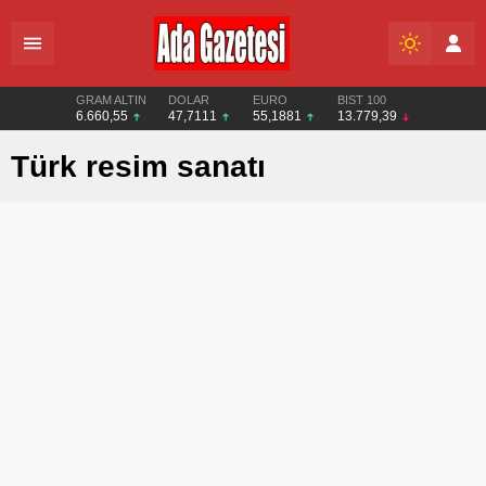
GRAM ALTIN
DOLAR
EURO
BIST 100
6.660,55
47,7111
55,1881
13.779,39
Türk resim sanatı