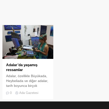
Adalar’da yaşamış
ressamlar
Adalar, özellikle Büyükada,
Heybeliada ve diğer adalar,
tarih boyunca birçok
sanatçıya, özellikle de
0
Ada Gazetesi
ressamlara ev sahipliği
yapmıştır. Özellikle 20.
yüzyılın ortalarından