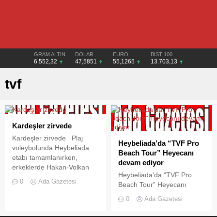
GRAM ALTIN
DOLAR
EURO
BIST 100
6.552,32
47,5851
55,1265
13.703,13
tvf
Kardeşler zirvede
Kardeşler zirvede Plaj
Heybeliada’da “TVF Pro
voleybolunda Heybeliada
Beach Tour” Heyecanı
etabı tamamlanırken,
devam ediyor
erkeklerde Hakan-Volkan
Heybeliada’da “TVF Pro
Göğtepe ilk sırayı aldı.
0
Ada Gazetesi
Beach Tour” Heyecanı
Türkiye Voleybol
devam ediyor A.A Türkiye
Federasyonu (TVF)
0
Ada Gazetesi
Voleybol Federasyonu
tarafından organize edilen,
(TVF) tarafından
TVF Pro Beach Tour’un