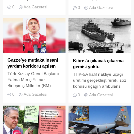
malzemesi ulaştırdıklarını
planlanan yardımın Kızılay
0
Ada Gazetesi
0
Ada Gazetesi
belirterek, "İlave
üzerinden yapılması teklifi,
yardımlarımızın
CHP ve AK Parti meclis
denizyoluyla sevkine yönelik
üyeleri arasında gerginliğe
planlamalarımız da
neden oldu.
sürmektedir" dedi.
Gazze’ye mutlaka insani
Kıbrıs’a çıkacak çıkarma
yardım koridoru açılsın
gemisi yoktu
Türk Kızılay Genel Başkanı
THK-5A hafif nakliye uçağı
Fatma Meriç Yılmaz,
üretimi gerçekleştirerek, söz
Birleşmiş Milletler (BM)
konusu uçağın ambülans
Güvenlik Konseyi’nin 5
versiyonunu Danimarka’ya
0
Ada Gazetesi
0
Ada Gazetesi
daimî üyesinin
ihraç eden Türk Hava
büyükelçiliklerine mektup
Kurumu (THK) uçak
yazarak, Gazze’ye insani
fabrikası MKEK’ye
yardım koridoru açılması
devredilmiş, ancak söz
için karar alınmasını
konusu fabrika daha sonra
istediklerini söyledi.
tekstil fabrikasına