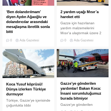
dönüştürüldü.
‘Ben dolandırılmam’
2 yardım uçağı Mısır’a
diyen Aydın Ağaoğlu ve
hareket etti
dolandırıcılar arasındaki
Gazze için hazırlanan
mesajlaşma ibretlik sonla
yardım malzemelerini
bitti
Mısır'a ulaştırmak üzere 2
Tüketici Konfederasyonu
uçağın daha hareket ettiği
0
Ada Gazetesi
0
Ada Gazetesi
(TÜKONFED) Başkanı
açıklandı.
Aydın Ağaoğlu'na iki yetime
maddi destek sağladığını
belirterek sosyal medya
hesabı üzerinden ulaşan
şüpheli, Ağaoğlu ile iletişime
geçti. Olayı anlatan
Ağaoğlu; "Sert kayaya
çarptı, elimde telefon
Gazze’ye gönderilen
Koca Yusuf köprüsü!
numarası var, IBAN
yardımlar! Bakan Koca:
Dünya izlerken Türkiye
numarası var, hesap
İnsani sorumluluğumuz
durmuyor
sahibinin adı soyadı var, bir
burada bitmiyor
Türkiye, Gazze’ye içerisinde
de Instagram hesabı var"
Gazze'ye gönderilen
çoğunlukla tıbbi
dedi.
yardımlarla ilgili açıklama
malzemelerin yer aldığı