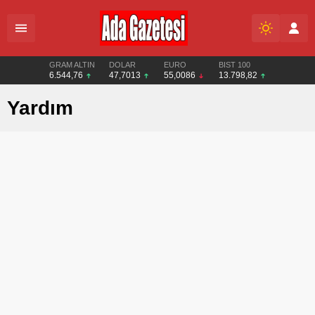
GRAM ALTIN
DOLAR
EURO
BIST 100
6.544,76
47,7013
55,0086
13.798,82
Yardım