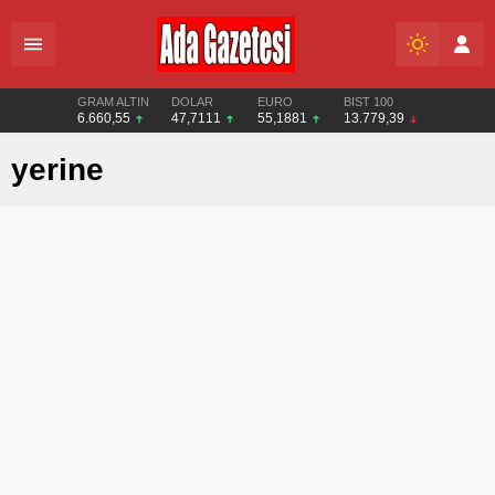
GRAM ALTIN
DOLAR
EURO
BIST 100
6.660,55
47,7111
55,1881
13.779,39
yerine