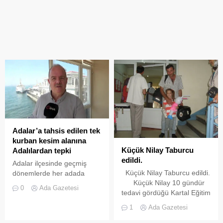
Adalar’a tahsis edilen tek
kurban kesim alanına
Küçük Nilay Taburcu
Adalılardan tepki
edildi.
Adalar ilçesinde geçmiş
Küçük Nilay Taburcu edildi.
dönemlerde her adada
Küçük Nilay 10 gündür
kurban kesilebilirken, bu
0
Ada Gazetesi
tedavi gördüğü Kartal Eğitim
sene kurban kesiminin
ve Araştırma Hastanesi
yalnızca Büyükada‘da
1
Ada Gazetesi
Kadın Doğum Çocuk
gerçekleşebilecek olması,
bölümünden 22.05.2013
kurban kesmek isteyen ada