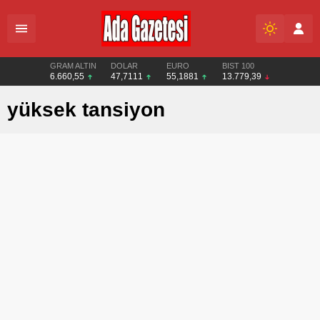
GRAM ALTIN
DOLAR
EURO
BIST 100
6.660,55
47,7111
55,1881
13.779,39
yüksek tansiyon