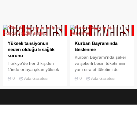
Yüksek tansiyonun
Kurban Bayramında
neden olduğu 5 sağlık
Beslenme
sorunu
Kurban Bayramı’nda şeker
Türkiye’de her 3 kişiden
ve şekerli besin tüketiminin
1’inde ortaya çıkan yüksek
yanı sıra et tüketimi de
tansiyon herhangi bir belirti
artmaktadır. Özellikle
0
Ada Gazetesi
0
Ada Gazetesi
vermeden ilerleyebiliyor.
şişmanlık, yüksek tansiyon,
Ortalama yaşam süresini
mide ve şeker hastalığı vs.
kısaltan hipertansiyon,
olan kişilerin beslenmelerine
yaşam kalitesini düşürerek
dikkat etmeleri
organ hasarına ya da pek
gerekmektedir. Etler
çok hastalıklara neden
sindirimi zor olan
olabiliyor. Hipertansiyon
besinlerdir. Yeni kesilmiş
hastalarının % 50’si
hayvanların etlerindeki
hastalığının farkında
sertlik, hem pişirmede hem
olmadığı ya da tedavi
de sindirimde zorluğa yol