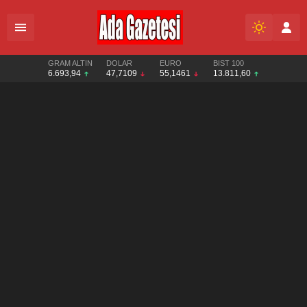
GRAM ALTIN
DOLAR
EURO
BIST 100
6.693,94
47,7109
55,1461
13.811,60