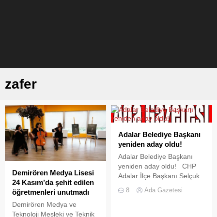
zafer
Adalar Belediye Başkanı
yeniden aday oldu!
Adalar Belediye Başkanı
yeniden aday oldu! CHP
Demirören Medya Lisesi
Adalar İlçe Başkanı Selçuk
24 Kasım’da şehit edilen
Yavuza başvuru dosyasını
8
Ada Gazetesi
öğretmenleri unutmadı
sunan Farsakoğluna çok
Demirören Medya ve
sayıda partili eşlik etti.
Teknoloji Mesleki ve Teknik
Farsakoğlu, CHP Adalar