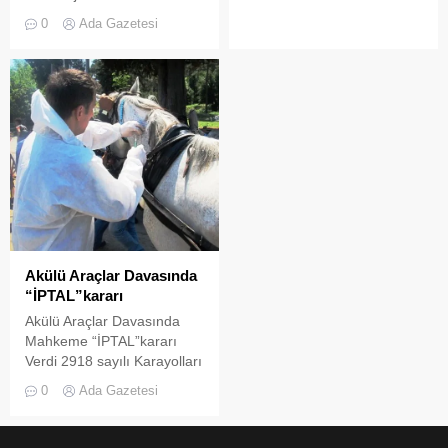
Anadolu Lisesi’nde 24
İlçeden 2014te yapılacak
0
Ada Gazetesi
Kasım Öğretmenler Günü
yerel seçimlerde Belediye
dolayısıyla ‘vefa’ töreni
Başkan Aday Adaylığı için
düzenlendi. Öğretmenlere
başvuran 11. aday oldu.
özverili çalışmaları için
Başvuru öncesinde parti
çeşitli hediyelerin takdim
merkezinde kısa bir
edildiği törende 2017 yılında
konuşma yapan Mustafa
Batman’da şehit edilen
Farsakoğlu şunları...
müzik öğretmeni Şenay
Aybüke Yalçın ile yine aynı
yıl Tunceli’de şehit edilen
sınıf öğretmeni Necmettin
Yılmaz unutulmadı.
Akülü Araçlar Davasında
“İPTAL”kararı
Akülü Araçlar Davasında
Mahkeme “İPTAL”kararı
Verdi 2918 sayılı Karayolları
Trafik Kanunu ve
0
Ada Gazetesi
Yönetmeliği
gereğince,İstanbul İl Trafik
Komisyonunun 25.12.1998