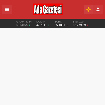
GRAM ALTIN
DOLAR
EURO
BIST 100
6.660,55
47,7111
55,1881
13.779,39