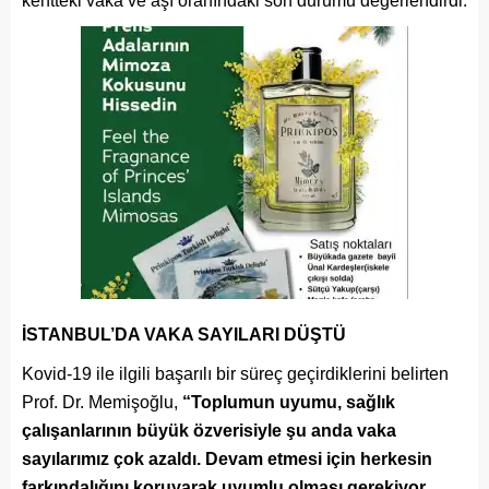
kentteki vaka ve aşı oranındaki son durumu değerlendirdi.
İSTANBUL’DA VAKA SAYILARI DÜŞTÜ
Kovid-19 ile ilgili başarılı bir süreç geçirdiklerini belirten
Prof. Dr. Memişoğlu,
“Toplumun uyumu, sağlık
çalışanlarının büyük özverisiyle şu anda vaka
sayılarımız çok azaldı. Devam etmesi için herkesin
farkındalığını koruyarak uyumlu olması gerekiyor.