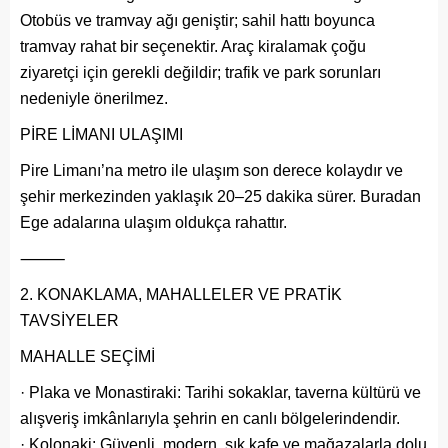
Otobüs ve tramvay ağı geniştir; sahil hattı boyunca
tramvay rahat bir seçenektir. Araç kiralamak çoğu
ziyaretçi için gerekli değildir; trafik ve park sorunları
nedeniyle önerilmez.
PİRE LİMANI ULAŞIMI
Pire Limanı’na metro ile ulaşım son derece kolaydır ve
şehir merkezinden yaklaşık 20–25 dakika sürer. Buradan
Ege adalarına ulaşım oldukça rahattır.
⸻
KONAKLAMA, MAHALLELER VE PRATİK
TAVSİYELER
MAHALLE SEÇİMİ
· Plaka ve Monastiraki: Tarihi sokaklar, taverna kültürü ve
alışveriş imkânlarıyla şehrin en canlı bölgelerindendir.
· Kolonaki: Güvenli, modern, şık kafe ve mağazalarla dolu