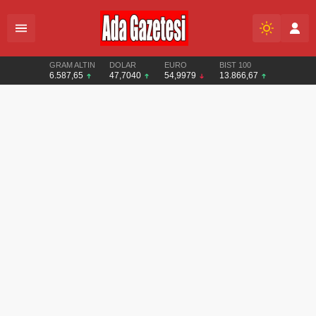
GRAM ALTIN
DOLAR
EURO
BIST 100
6.587,65
47,7040
54,9979
13.866,67