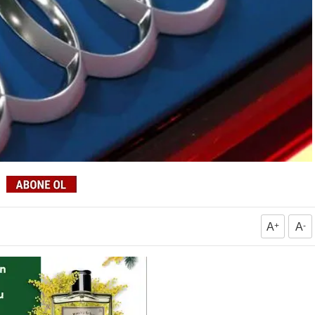
A
+
A
-