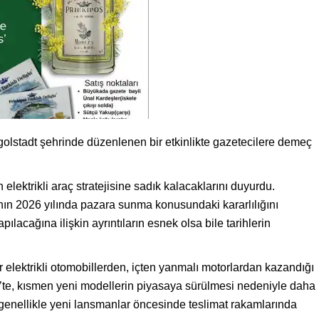
olstadt şehrinde düzenlenen bir etkinlikte gazetecilere demeç
n elektrikli araç stratejisine sadık kalacaklarını duyurdu.
nın 2026 yılında pazara sunma konusundaki kararlılığını
lacağına ilişkin ayrıntıların esnek olsa bile tarihlerin
r elektrikli otomobillerden, içten yanmalı motorlardan kazandığı
4’te, kısmen yeni modellerin piyasaya sürülmesi nedeniyle daha
genellikle yeni lansmanlar öncesinde teslimat rakamlarında