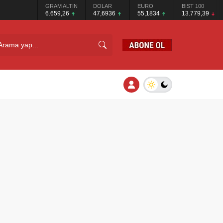
GRAM ALTIN
DOLAR
EURO
BIST 100
6.659,26
47,6936
55,1834
13.779,39