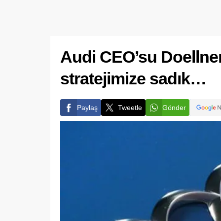
Audi CEO’su Doellner:
stratejimize sadık…
Paylaş
Tweetle
Gönder