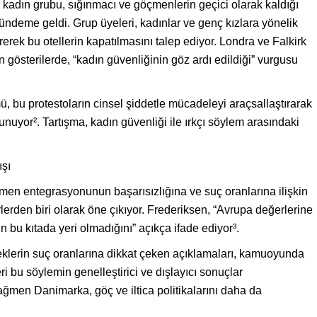
r kadın grubu, sığınmacı ve göçmenlerin geçici olarak kaldığı
gündeme geldi. Grup üyeleri, kadınlar ve genç kızlara yönelik
ererek bu otellerin kapatılmasını talep ediyor. Londra ve Falkirk
 gösterilerde, “kadın güvenliğinin göz ardı edildiği” vurgusu
, bu protestoların cinsel şiddetle mücadeleyi araçsallaştırarak
nuyor². Tartışma, kadın güvenliği ile ırkçı söylem arasındaki
ışı
n entegrasyonunun başarısızlığına ve suç oranlarına ilişkin
rlerden biri olarak öne çıkıyor. Frederiksen, “Avrupa değerlerine
 bu kıtada yeri olmadığını” açıkça ifade ediyor³.
eklerin suç oranlarına dikkat çeken açıklamaları, kamuoyunda
ri bu söylemin genelleştirici ve dışlayıcı sonuçlar
ğmen Danimarka, göç ve iltica politikalarını daha da