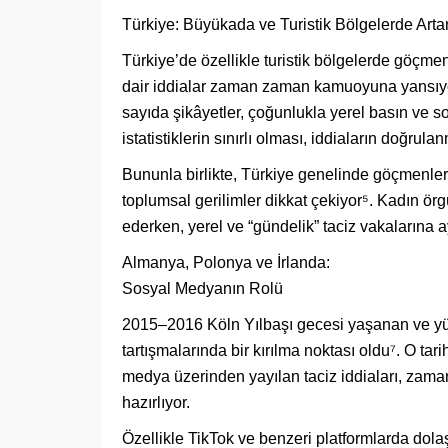
Türkiye: Büyükada ve Turistik Bölgelerde Arta
Türkiye’de özellikle turistik bölgelerde göçmen
dair iddialar zaman zaman kamuoyuna yansıyor
sayıda şikâyetler, çoğunlukla yerel basın ve
istatistiklerin sınırlı olması, iddiaların doğrulan
Bununla birlikte, Türkiye genelinde göçmenlere 
toplumsal gerilimler dikkat çekiyor⁵. Kadın örgü
ederken, yerel ve “gündelik” taciz vakalarına 
Almanya, Polonya ve İrlanda:
Sosyal Medyanın Rolü
2015–2016 Köln Yılbaşı gecesi yaşanan ve yüzl
tartışmalarında bir kırılma noktası oldu⁷. O ta
medya üzerinden yayılan taciz iddiaları, zaman
hazırlıyor.
Özellikle TikTok ve benzeri platformlarda dola