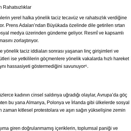
n Rahatsızlıklar
lerin yerel halka yönelik taciz tecavüz ve rahatsızlık verdiğine
. Prens Adaları’ndan Büyükada özelinde dile getirilen srtan
 sosyal medya üzerinden gündeme geliyor. Resmî ve kapsamlı
masını zorlaştırıyor.
yönelik taciz iddiaları sonrası yaşanan linç girişimleri ve
tleri ise yetkililerin göçmenlere yönelik vakalarda hızlı hareket
aynı hassasiyeti göstermediğini savunuyor⁶.
erce kadının cinsel saldırıya uğradığı olaylar, Avrupa’da göç
rihten bu yana Almanya, Polonya ve İrlanda gibi ülkelerde sosyal
 zaman kitlesel protestolara ve aşırı sağın yükselişine zemin
şıma giren doğrulanmamış içeriklerin, toplumsal paniği ve