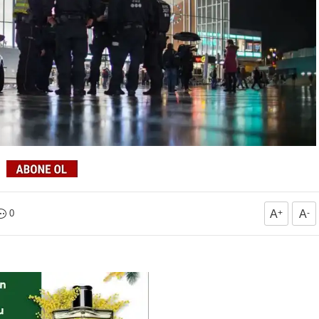
0
A
+
A
-