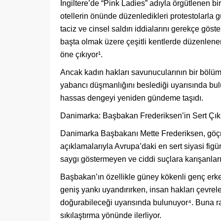
İngiltere’de “Pink Ladies” adıyla örgütlenen bi
otellerin önünde düzenledikleri protestolarla 
taciz ve cinsel saldırı iddialarını gerekçe göst
başta olmak üzere çeşitli kentlerde düzenlenen
öne çıkıyor¹.
Ancak kadın hakları savunucularının bir bölümü
yabancı düşmanlığını beslediği uyarısında bulu
hassas dengeyi yeniden gündeme taşıdı.
Danimarka: Başbakan Frederiksen’in Sert Çık
Danimarka Başbakanı Mette Frederiksen, göçme
açıklamalarıyla Avrupa’daki en sert siyasi figü
saygı göstermeyen ve ciddi suçlara karışanların
Başbakan’ın özellikle güney kökenli genç erk
geniş yankı uyandırırken, insan hakları çevrele
doğurabileceği uyarısında bulunuyor⁴. Buna ra
sıkılaştırma yönünde ilerliyor.