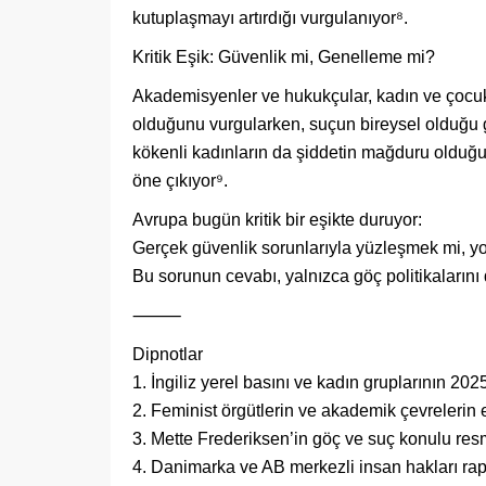
kutuplaşmayı artırdığı vurgulanıyor⁸.
Kritik Eşik: Güvenlik mi, Genelleme mi?
Akademisyenler ve hukukçular, kadın ve çocuk
olduğunu vurgularken, suçun bireysel olduğu g
kökenli kadınların da şiddetin mağduru olduğ
öne çıkıyor⁹.
Avrupa bugün kritik bir eşikte duruyor:
Gerçek güvenlik sorunlarıyla yüzleşmek mi, yok
Bu sorunun cevabı, yalnızca göç politikalarını
⸻
Dipnotlar
1. İngiliz yerel basını ve kadın gruplarının 202
2. Feminist örgütlerin ve akademik çevrelerin e
3. Mette Frederiksen’in göç ve suç konulu res
4. Danimarka ve AB merkezli insan hakları rap