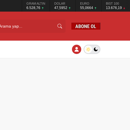
GRAM ALTIN
DOLAR
EURO
BIST 100
6.528,76
47,5952
55,0664
13.676,19