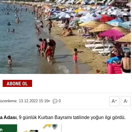
üzenleme: 13.12.2022 15:16
0
A
+
A
-
a Adası
, 9 günlük Kurban Bayramı tatilinde yoğun ilgi gördü.