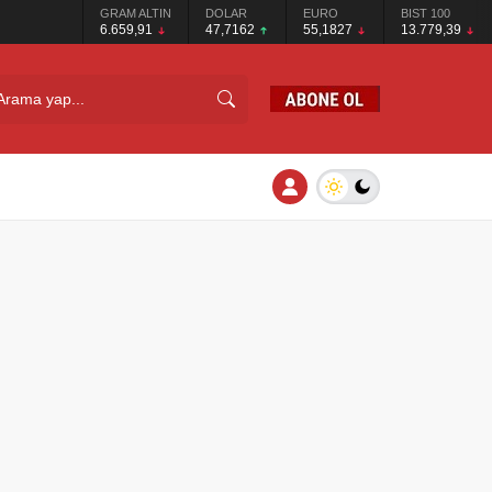
GRAM ALTIN
DOLAR
EURO
BIST 100
6.659,91
47,7162
55,1827
13.779,39