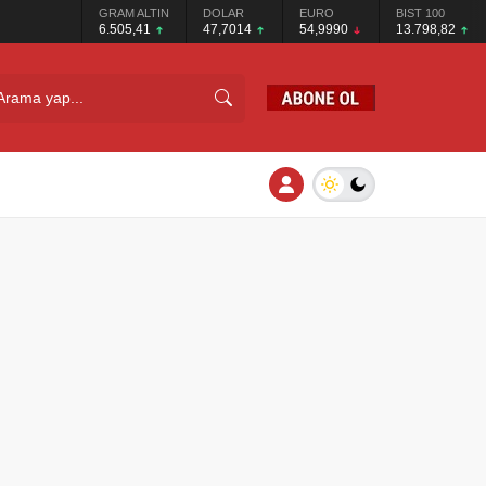
GRAM ALTIN
DOLAR
EURO
BIST 100
6.505,41
47,7014
54,9990
13.798,82