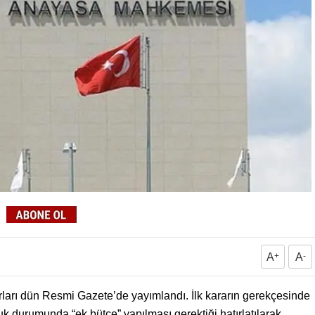
A
+
A
-
rları dün Resmi Gazete’de yayımlandı. İlk kararın gerekçesinde
k durumunda “ek bütçe” yapılması gerektiği hatırlatılarak,