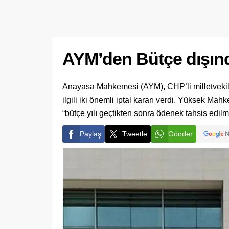
AYM’den Bütçe dışınd
Anayasa Mahkemesi (AYM), CHP’li milletvekille
ilgili iki önemli iptal kararı verdi. Yüksek 
“bütçe yılı geçtikten sonra ödenek tahsis edilme
Paylaş
Tweetle
Gönder