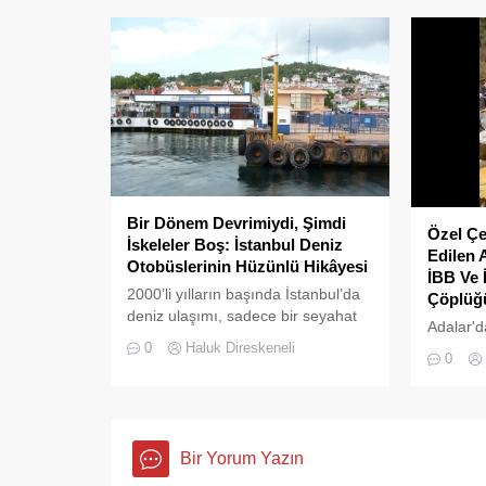
Bir Dönem Devrimiydi, Şimdi
Özel Çe
İskeleler Boş: İstanbul Deniz
Edilen 
Otobüslerinin Hüzünlü Hikâyesi
İBB Ve 
2000’li yılların başında İstanbul’da
Çöplüğü
deniz ulaşımı, sadece bir seyahat
Adalar'd
aracı değil; Adalar ile kent merkezi
0
Haluk Direskeneli
pes dedi
arasında kurulan tıkır tıkır işleyen,
0
çöpler d
prestijli ve konforlu güvenli bir
tarafınd
yaşam ritmiydi.
Adalar B
ortasına
Bir Yorum Yazın