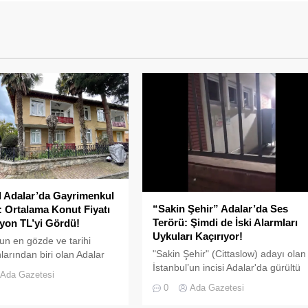
l Adalar’da Gayrimenkul
“Sakin Şehir” Adalar’da Ses
 Ortalama Konut Fiyatı
Terörü: Şimdi de İski Alarmları
lyon TL’yi Gördü!
Uykuları Kaçırıyor!
'un en gözde ve tarihi
"Sakin Şehir" (Cittaslow) adayı olan
larından biri olan Adalar
İstanbul’un incisi Adalar'da gürültü
e, gayrimenkul
Ada Gazetesi
kirliliği bitmek bilmiyor.
daki hareketlilik dikkat
0
Ada Gazetesi