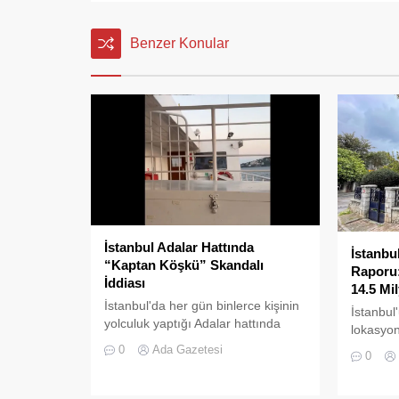
Benzer Konular
İstanbul Adalar Hattında
İstanbu
“Kaptan Köşkü” Skandalı
Raporu:
İddiası
14.5 Mi
İstanbul'da her gün binlerce kişinin
İstanbul
yolculuk yaptığı Adalar hattında
lokasyon
kaydedilen görüntüler "bu kadarına
ilçesind
0
Ada Gazetesi
0
da pes" dedirtti
piyasasın
çekiyor.