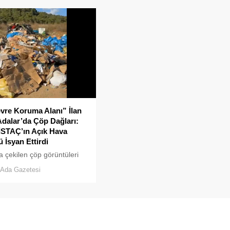
vre Koruma Alanı” İlan
Adalar’da Çöp Dağları:
İSTAÇ’ın Açık Hava
 İsyan Ettirdi
a çekilen çöp görüntüleri
rtti. Sanılanın aksine bu
Ada Gazetesi
uyarsız vatandaşlar
an değil; İBB, İSTAÇ ve
elediyesi eliyle doğanın
 dökülüyor