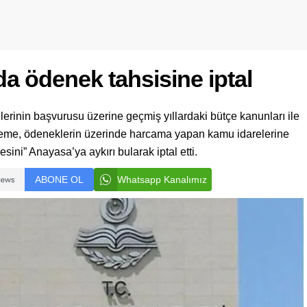
a ödenek tahsisine iptal
rinin başvurusu üzerine geçmiş yıllardaki bütçe kanunları ile
Mahkeme, ödeneklerin üzerinde harcama yapan kamu idarelerine
sini” Anayasa’ya aykırı bularak iptal etti.
ABONE OL
Whatsapp Kanalımız