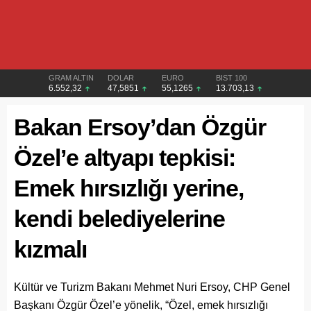
GRAM ALTIN
DOLAR
EURO
BIST 100
6.552,32
47,5851
55,1265
13.703,13
Bakan Ersoy’dan Özgür
Özel’e altyapı tepkisi:
Emek hırsızlığı yerine,
kendi belediyelerine
kızmalı
Kültür ve Turizm Bakanı Mehmet Nuri Ersoy, CHP Genel
Başkanı Özgür Özel’e yönelik, “Özel, emek hırsızlığı