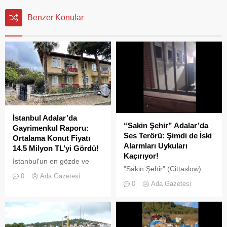
Benzer Konular
İstanbul Adalar’da
“Sakin Şehir” Adalar’da
Gayrimenkul Raporu:
Ses Terörü: Şimdi de İski
Ortalama Konut Fiyatı
Alarmları Uykuları
14.5 Milyon TL’yi Gördü!
Kaçırıyor!
İstanbul'un en gözde ve
"Sakin Şehir" (Cittaslow)
tarihi lokasyonlarından biri
0
Ada Gazetesi
adayı olan İstanbul’un incisi
olan Adalar ilçesinde,
0
Ada Gazetesi
Adalar'da gürültü kirliliği
gayrimenkul piyasasındaki
bitmek bilmiyor.
hareketlilik dikkat çekiyor.