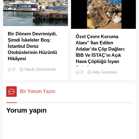
Bir Dönem Devrimiydi,
Özel Çevre Koruma
Şimdi İskeleler Boş:
Alanı” İlan Edilen
İstanbul Deniz
Adalar’da Çöp Dağları:
Otobüslerinin Hüzünlü
İBB Ve İSTAÇ’ın Açık
Hikâyesi
Hava Çöplüğü İsyan
2000’li yılların başında
Ettirdi
0
Haluk Direskeneli
0
Ada Gazetesi
İstanbul’da deniz ulaşımı,
Adalar'da çekilen çöp
sadece bir seyahat aracı
görüntüleri pes dedirtti.
değil; Adalar ile kent
Sanılanın aksine bu çöpler
Bir Yorum Yazın
merkezi arasında kurulan
duyarsız vatandaşlar
tıkır tıkır işleyen, prestijli ve
tarafından değil; İBB, İSTAÇ
konforlu güvenli bir yaşam
ve Adalar Belediyesi eliyle
Yorum yapın
ritmiydi.
doğanın ortasına dökülüyor