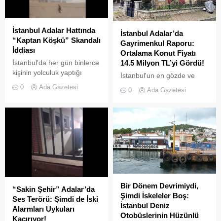
önüne serdi. Adalar’da
UKOME (Ulaşım
Koordinasyon Merkezi)
İstanbul Adalar Hattında
İstanbul Adalar’da
kararları doğrultusunda
“Kaptan Köşkü” Skandalı
Gayrimenkul Raporu:
ticari amaçlı elektrikli bisiklet
İddiası
Ortalama Konut Fiyatı
ve scooter kiralama
İstanbul'da her gün binlerce
14.5 Milyon TL’yi Gördü!
faaliyetleri yasaklanmış
kişinin yolculuk yaptığı
durumda....
İstanbul'un en gözde ve
Adalar hattında kaydedilen
tarihi lokasyonlarından biri
0
Ada Gazetesi
0
Ada Gazetesi
görüntüler "bu kadarına da
olan Adalar ilçesinde,
pes" dedirtti
gayrimenkul piyasasındaki
hareketlilik dikkat çekiyor.
Bir Dönem Devrimiydi,
“Sakin Şehir” Adalar’da
Şimdi İskeleler Boş:
Ses Terörü: Şimdi de İski
İstanbul Deniz
Alarmları Uykuları
Otobüslerinin Hüzünlü
Kaçırıyor!