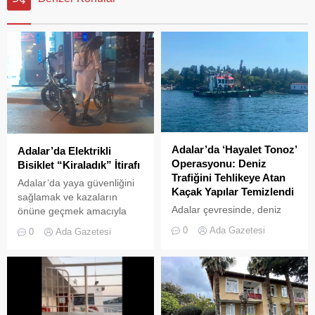
Adalar’da ‘Hayalet Tonoz’
Adalar’da Elektrikli
Operasyonu: Deniz
Bisiklet “Kiraladık” İtirafı
Trafiğini Tehlikeye Atan
Adalar’da yaya güvenliğini
Kaçak Yapılar Temizlendi
sağlamak ve kazaların
Adalar çevresinde, deniz
önüne geçmek amacıyla
trafiğini tehlikeye sokan ve
getirilen “elektrikli bisiklet
0
Ada Gazetesi
0
Ada Gazetesi
çevre kirliliğine neden olan
kiralama yasağı” adeta hiçe
usulsüz tonozlara yönelik
sayılıyor. Kameralara
geniş çaplı bir temizlik ve
yansıyan son görüntüler,
denetim operasyonu
yasağın delindiğini ve
gerçekleştirildi.
denetimlerin yetersiz
kaldığını bir kez daha gözler