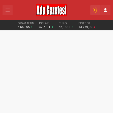
GRAM ALTIN
DOLAR
EURO
BIST 100
6.660,55
47,7111
55,1881
13.779,39