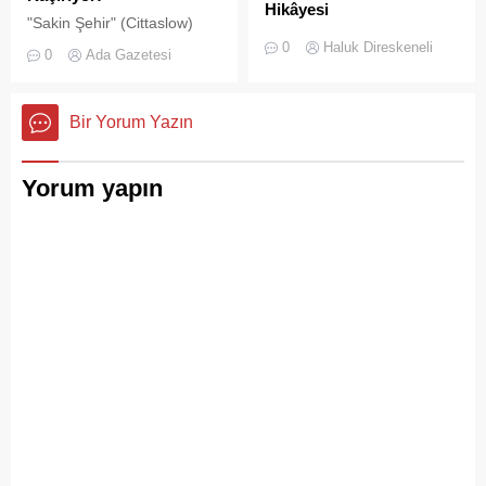
Hikâyesi
"Sakin Şehir" (Cittaslow)
2000’li yılların başında
adayı olan İstanbul’un incisi
0
Haluk Direskeneli
0
Ada Gazetesi
İstanbul’da deniz ulaşımı,
Adalar'da gürültü kirliliği
sadece bir seyahat aracı
bitmek bilmiyor.
değil; Adalar ile kent
Bir Yorum Yazın
merkezi arasında kurulan
tıkır tıkır işleyen, prestijli ve
konforlu güvenli bir yaşam
Yorum yapın
ritmiydi.