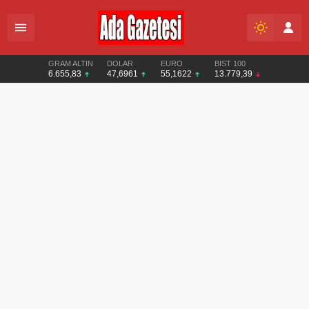
GRAM ALTIN
DOLAR
EURO
BIST 100
6.655,83
47,6961
55,1622
13.779,39