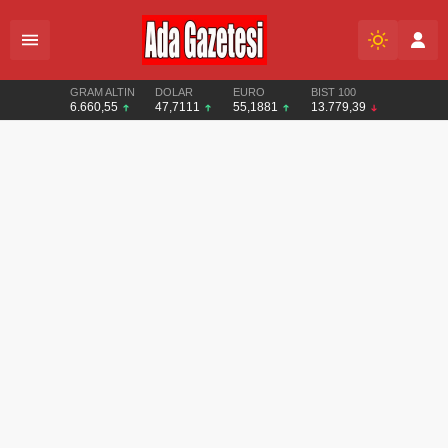
GRAM ALTIN
DOLAR
EURO
BIST 100
6.660,55
47,7111
55,1881
13.779,39