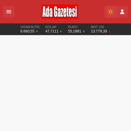
GRAM ALTIN
DOLAR
EURO
BIST 100
6.660,55
47,7111
55,1881
13.779,39