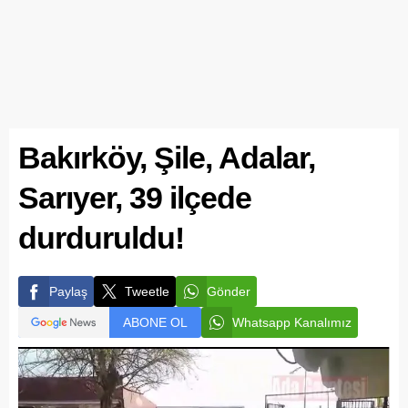
Bakırköy, Şile, Adalar,
Sarıyer, 39 ilçede
durduruldu!
Paylaş
Tweetle
Gönder
ABONE OL
Whatsapp Kanalımız