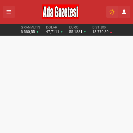
GRAM ALTIN
DOLAR
EURO
BIST 100
6.660,55
47,7111
55,1881
13.779,39