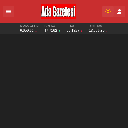
GRAM ALTIN
DOLAR
EURO
BIST 100
6.659,91
47,7162
55,1827
13.779,39