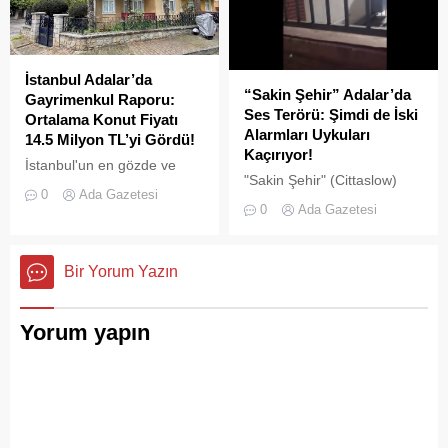
İstanbul Adalar’da
“Sakin Şehir” Adalar’da
Gayrimenkul Raporu:
Ses Terörü: Şimdi de İski
Ortalama Konut Fiyatı
Alarmları Uykuları
14.5 Milyon TL’yi Gördü!
Kaçırıyor!
İstanbul'un en gözde ve
"Sakin Şehir" (Cittaslow)
tarihi lokasyonlarından biri
0
Ada Gazetesi
adayı olan İstanbul’un incisi
olan Adalar ilçesinde,
0
Ada Gazetesi
Adalar'da gürültü kirliliği
gayrimenkul piyasasındaki
bitmek bilmiyor.
hareketlilik dikkat çekiyor.
Bir Yorum Yazın
Yorum yapın