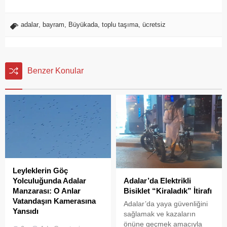
adalar
,
bayram
,
Büyükada
,
toplu taşıma
,
ücretsiz
Benzer Konular
Leyleklerin Göç
Adalar’da Elektrikli
Yolculuğunda Adalar
Bisiklet “Kiraladık” İtirafı
Manzarası: O Anlar
Vatandaşın Kamerasına
Adalar’da yaya güvenliğini
Yansıdı
sağlamak ve kazaların
önüne geçmek amacıyla
Sonbahar göçüne başlayan