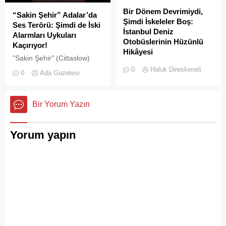
Bir Dönem Devrimiydi,
“Sakin Şehir” Adalar’da
Şimdi İskeleler Boş:
Ses Terörü: Şimdi de İski
İstanbul Deniz
Alarmları Uykuları
Otobüslerinin Hüzünlü
Kaçırıyor!
Hikâyesi
"Sakin Şehir" (Cittaslow)
2000’li yılların başında
adayı olan İstanbul’un incisi
0
Haluk Direskeneli
0
Ada Gazetesi
İstanbul’da deniz ulaşımı,
Adalar'da gürültü kirliliği
sadece bir seyahat aracı
bitmek bilmiyor.
değil; Adalar ile kent
Bir Yorum Yazın
merkezi arasında kurulan
tıkır tıkır işleyen, prestijli ve
konforlu güvenli bir yaşam
Yorum yapın
ritmiydi.