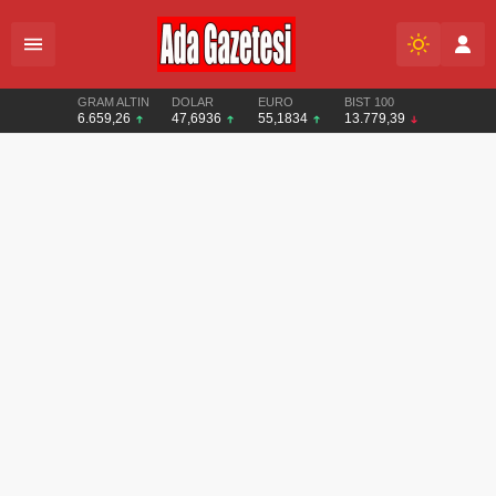
GRAM ALTIN
DOLAR
EURO
BIST 100
6.659,26
47,6936
55,1834
13.779,39