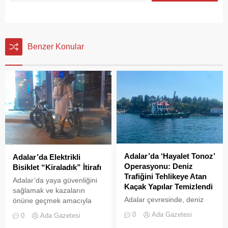
Benzer Konular
Adalar’da ‘Hayalet Tonoz’
Adalar’da Elektrikli
Operasyonu: Deniz
Bisiklet “Kiraladık” İtirafı
Trafiğini Tehlikeye Atan
Adalar’da yaya güvenliğini
Kaçak Yapılar Temizlendi
sağlamak ve kazaların
Adalar çevresinde, deniz
önüne geçmek amacıyla
trafiğini tehlikeye sokan ve
getirilen “elektrikli bisiklet
0
Ada Gazetesi
0
Ada Gazetesi
çevre kirliliğine neden olan
kiralama yasağı” adeta hiçe