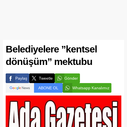
Belediyelere ”kentsel
dönüşüm” mektubu
Paylaş
Tweetle
Gönder
ABONE OL
Whatsapp Kanalımız