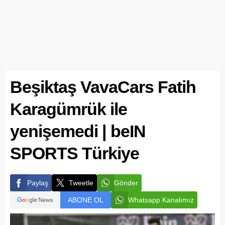
Beşiktaş VavaCars Fatih
Karagümrük ile
yenişemedi | beIN
SPORTS Türkiye
Paylaş
Tweetle
Gönder
ABONE OL
Whatsapp Kanalımız