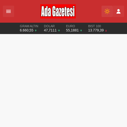
GRAM ALTIN
DOLAR
EURO
BIST 100
6.660,55
47,7111
55,1881
13.779,39