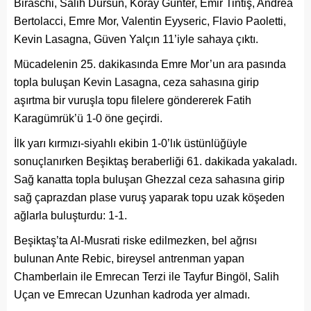
Biraschi, Salih Dursun, Koray Günter, Emir Tintiş, Andrea
Bertolacci, Emre Mor, Valentin Eyyseric, Flavio Paoletti,
Kevin Lasagna, Güven Yalçın 11’iyle sahaya çıktı.
Mücadelenin 25. dakikasında Emre Mor’un ara pasında
topla buluşan Kevin Lasagna, ceza sahasına girip
aşırtma bir vuruşla topu filelere göndererek Fatih
Karagümrük’ü 1-0 öne geçirdi.
İlk yarı kırmızı-siyahlı ekibin 1-0’lık üstünlüğüyle
sonuçlanırken Beşiktaş beraberliği 61. dakikada yakaladı.
Sağ kanatta topla buluşan Ghezzal ceza sahasına girip
sağ çaprazdan plase vuruş yaparak topu uzak köşeden
ağlarla buluşturdu: 1-1.
Beşiktaş’ta Al-Musrati riske edilmezken, bel ağrısı
bulunan Ante Rebic, bireysel antrenman yapan
Chamberlain ile Emrecan Terzi ile Tayfur Bingöl, Salih
Uçan ve Emrecan Uzunhan kadroda yer almadı.