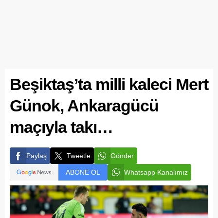
Beşiktaş’ta milli kaleci Mert
Günok, Ankaragücü
maçıyla takı…
Paylaş
Tweetle
Gönder
ABONE OL
Whatsapp Kanalımız