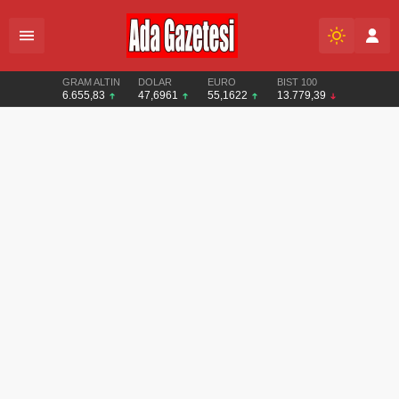
GRAM ALTIN
DOLAR
EURO
BIST 100
6.655,83
47,6961
55,1622
13.779,39