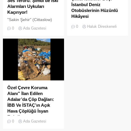
Ses Terörü: Şimdi de İski
İstanbul Deniz
Alarmları Uykuları
Otobüslerinin Hüzünlü
Kaçırıyor!
Hikâyesi
"Sakin Şehir" (Cittaslow)
2000’li yılların başında
adayı olan İstanbul’un incisi
0
Haluk Direskeneli
0
Ada Gazetesi
İstanbul’da deniz ulaşımı,
Adalar'da gürültü kirliliği
sadece bir seyahat aracı
bitmek bilmiyor.
değil; Adalar ile kent
merkezi arasında kurulan
tıkır tıkır işleyen, prestijli ve
konforlu güvenli bir yaşam
ritmiydi.
Özel Çevre Koruma
Alanı” İlan Edilen
Adalar’da Çöp Dağları:
İBB Ve İSTAÇ’ın Açık
Hava Çöplüğü İsyan
Ettirdi
0
Ada Gazetesi
Adalar'da çekilen çöp
görüntüleri pes dedirtti.