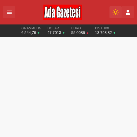
GRAM ALTIN
DOLAR
EURO
BIST 100
6.544,76
47,7013
55,0086
13.798,82