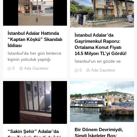
İstanbul Adalar Hattında
İstanbul Adalar’da
“Kaptan Köşkü” Skandalı
Gayrimenkul Raporu:
İddiası
Ortalama Konut Fiyatı
İstanbul'da her gün binlerce
14.5 Milyon TL’yi Gördü!
kişinin yolculuk yaptığı
İstanbul'un en gözde ve
Adalar hattında kaydedilen
tarihi lokasyonlarından biri
0
Ada Gazetesi
0
Ada Gazetesi
görüntüler "bu kadarına da
olan Adalar ilçesinde,
pes" dedirtti
gayrimenkul piyasasındaki
hareketlilik dikkat çekiyor.
Bir Dönem Devrimiydi,
“Sakin Şehir” Adalar’da
Şimdi İskeleler Boş: