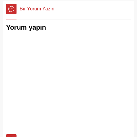
Sanılanın aksine bu çöpler
Bir Yorum Yazın
duyarsız vatandaşlar
tarafından değil; İBB, İSTAÇ
ve Adalar Belediyesi eliyle
Yorum yapın
doğanın ortasına dökülüyor