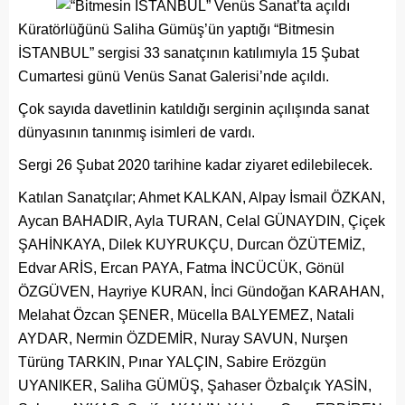
Küratörlüğünü Saliha Gümüş’ün yaptığı “Bitmesin
İSTANBUL” sergisi 33 sanatçının katılımıyla 15 Şubat
Cumartesi günü Venüs Sanat Galerisi’nde açıldı.
Çok sayıda davetlinin katıldığı serginin açılışında sanat
dünyasının tanınmış isimleri de vardı.
Sergi 26 Şubat 2020 tarihine kadar ziyaret edilebilecek.
Katılan Sanatçılar; Ahmet KALKAN, Alpay İsmail ÖZKAN,
Aycan BAHADIR, Ayla TURAN, Celal GÜNAYDIN, Çiçek
ŞAHİNKAYA, Dilek KUYRUKÇU, Durcan ÖZÜTEMİZ,
Edvar ARİS, Ercan PAYA, Fatma İNCÜCÜK, Gönül
ÖZGÜVEN, Hayriye KURAN, İnci Gündoğan KARAHAN,
Melahat Özcan ŞENER, Mücella BALYEMEZ, Natali
AYDAR, Nermin ÖZDEMİR, Nuray SAVUN, Nurşen
Türüng TARKIN, Pınar YALÇIN, Sabire Erözgün
UYANIKER, Saliha GÜMÜŞ, Şahaser Özbalçık YASİN,