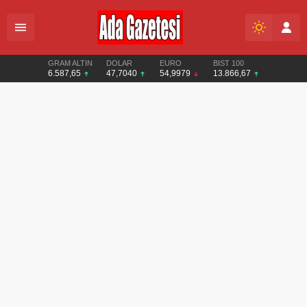
GRAM ALTIN
DOLAR
EURO
BIST 100
6.587,65
47,7040
54,9979
13.866,67