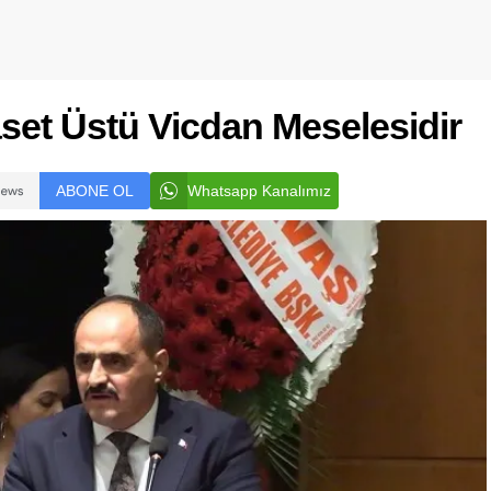
set Üstü Vicdan Meselesidir
ABONE OL
Whatsapp Kanalımız