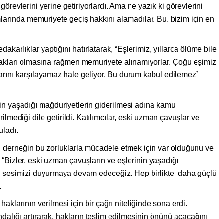
revlerini yerine getiriyorlardı. Ama ne yazık ki görevlerini
larında memuriyete geçiş hakkını alamadılar. Bu, bizim için en
dakarlıklar yaptığını hatırlatarak, “Eşlerimiz, yıllarca ölüme bile
hakları olmasına rağmen memuriyete alınamıyorlar. Çoğu eşimiz
açlarını karşılayamaz hale geliyor. Bu durum kabul edilemez”
in yaşadığı mağduriyetlerin giderilmesi adına kamu
ilmediği dile getirildi. Katılımcılar, eski uzman çavuşlar ve
uladı.
erneğin bu zorluklarla mücadele etmek için var olduğunu ve
“Bizler, eski uzman çavuşların ve eşlerinin yaşadığı
da sesimizi duyurmaya devam edeceğiz. Hep birlikte, daha güçlü
.
aklarının verilmesi için bir çağrı niteliğinde sona erdi.
kındalığı artırarak, hakların teslim edilmesinin önünü açacağını