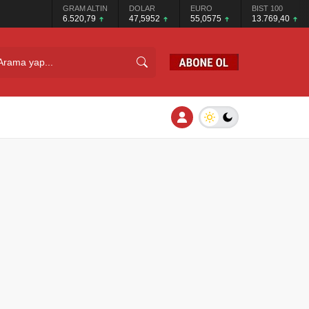
GRAM ALTIN
DOLAR
EURO
BIST 100
6.520,79
47,5952
55,0575
13.769,40