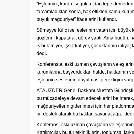
“Eşlerimiz, karda, soğukta, dağ tepe demeden gö
tamamladıktan sonra, hak ettikleri kamu kurum
büyük mağduriyet” ifadelerini kullandı.
Sümeyye Kılıç ise, eşlerinin vatan için büyük fe
gözlerini kapatarak görev yaptı. Ama bugün, 
iş bulamıyor, işsiz kalıyor, çocuklarının ihtiy
dedi.
Konferansta, eski uzman çavuşların ve eşlerin
kurumlarına başvurdukları halde, haklarının ver
eşlerinin seslerinin duyulması gerektiğini vurg
ATAUZDER Genel Başkanı Mustafa Gündeşli, d
bu mücadeleye devam edeceklerini belirterek, 
mağduriyetlerin giderilmesi için her platform
bir destek alarak bu hakları savunacağız” dedi
Konferans, eski uzman çavuşların ve eşlerinin h
Katılımcılar, bu tür etkinliklerin, toplumsal far