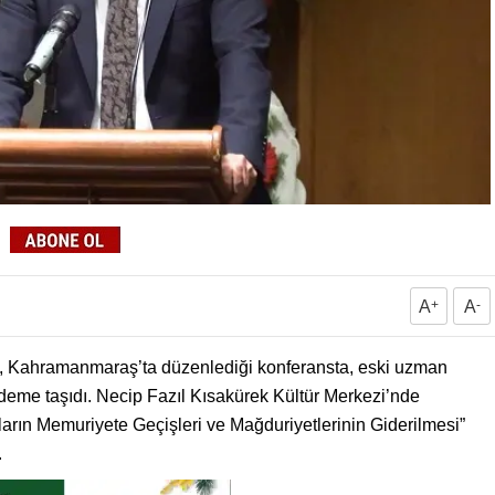
A
+
A
-
ahramanmaraş’ta düzenlediği konferansta, eski uzman
ndeme taşıdı. Necip Fazıl Kısakürek Kültür Merkezi’nde
ların Memuriyete Geçişleri ve Mağduriyetlerinin Giderilmesi”
.